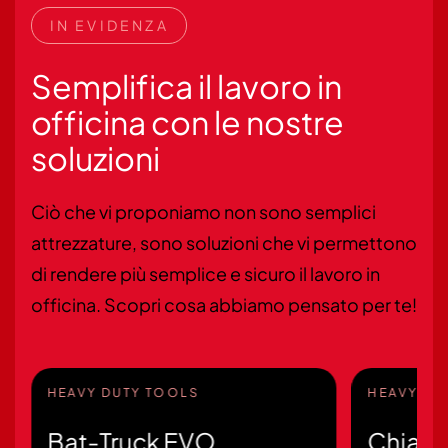
IN EVIDENZA
Semplifica il lavoro in
officina con le nostre
soluzioni
Ciò che vi proponiamo non sono semplici
attrezzature, sono soluzioni che vi permettono
di rendere più semplice e sicuro il lavoro in
officina. Scopri cosa abbiamo pensato per te!
HEAVY DUTY TOOLS
HEAVY DU
Bat-Truck EVO
Chiave