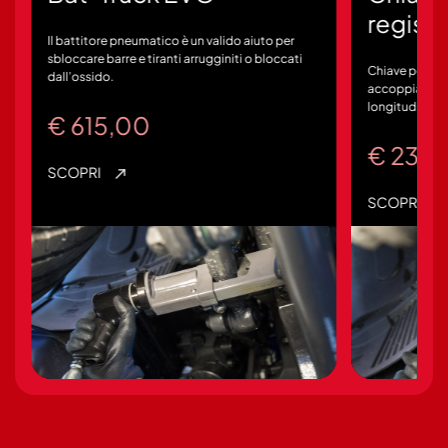
regist
Il battitore pneumatico è un valido aiuto per
sbloccare barre e tiranti arrugginiti o bloccati
Chiave per reg
dall’ossido.
accoppiament
longitudinali 
€
615,00
€
237,
SCOPRI
SCOPRI