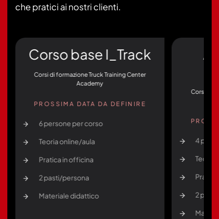
che pratici ai nostri clienti.
Corso base I_Track
Au
Corsi di formazione Truck Training Center
Academy
Corsi di f
PROSSIMA DATA DA DEFINIRE
PROSSI
6 persone per corso
4 pers
Teoria online/aula
Teoria 
Pratica in officina
Pratica 
2 pasti/persona
2 pasti
Materiale didattico
Materia